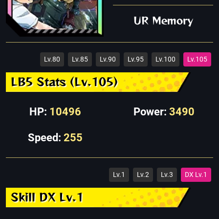
UR Memory
Lv.80
Lv.85
Lv.90
Lv.95
Lv.100
Lv.105
LB5 Stats (Lv.105)
HP:
10496
Power:
3490
Speed:
255
Lv.1
Lv.2
Lv.3
DX Lv.1
Skill DX Lv.1